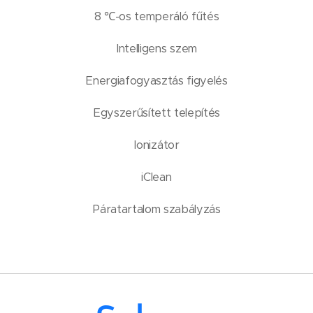
8 ℃-os temperáló fűtés
Intelligens szem
Energiafogyasztás figyelés
Egyszerűsített telepítés
Ionizátor
iClean
Páratartalom szabályzás