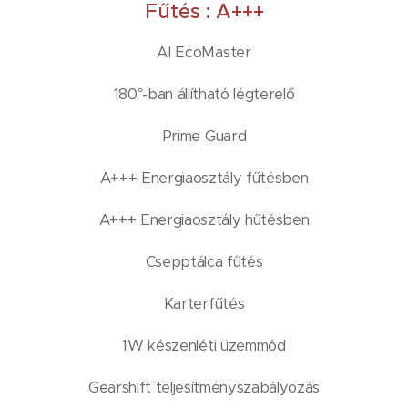
Fűtés : A+++
AI EcoMaster
180°-ban állítható légterelő
Prime Guard
A+++ Energiaosztály fűtésben
A+++ Energiaosztály hűtésben
Csepptálca fűtés
Karterfűtés
1W készenléti üzemmód
Gearshift teljesítményszabályozás