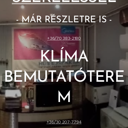
- MÁR RÉSZLETRE IS -
+36/70 383-2180
KLÍMA
BEMUTATÓTERE
M
+36/30 207-7794